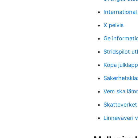
Internationa
X pelvis
Ge informati
Stridspilot ut
Köpa julklapp 
Säkerhetskla
Vem ska lämn
Skatteverket
Linneväveri 