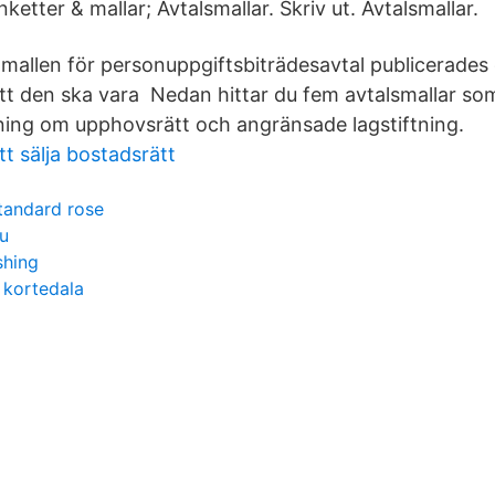
nketter & mallar; Avtalsmallar. Skriv ut. Avtalsmallar.
 mallen för personuppgiftsbiträdesavtal publicerades 
att den ska vara Nedan hittar du fem avtalsmallar som
ing om upphovsrätt och angränsade lagstiftning.
tt sälja bostadsrätt
standard rose
ou
shing
t kortedala