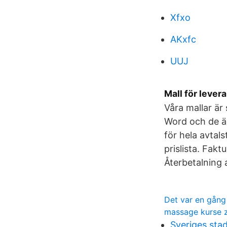
Xfxo
AKxfc
UUJ
Mall för lever
Våra mallar är
Word och de ä
för hela avtals
prislista. Fakt
Återbetalning
Det var en gång 
massage kurse z
Sveriges stad