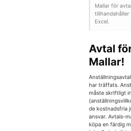
Mallar för avt
tillhandahålle
Excel.
Avtal fö
Mallar!
Anställningsavta
har träffats. Ans
måste skriftligt 
(anställningsvill
de kostnadsfria 
ansvar. Avtals-ma
köpa en färdig ma