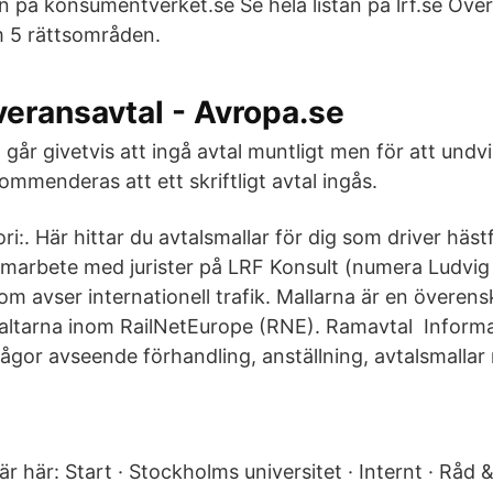
tan på konsumentverket.se Se hela listan på lrf.se Över
m 5 rättsområden.
everansavtal - Avropa.se
 går givetvis att ingå avtal muntligt men för att undvi
ommenderas att ett skriftligt avtal ingås.
ori:. Här hittar du avtalsmallar för dig som driver häs
amarbete med jurister på LRF Konsult (numera Ludvig
som avser internationell trafik. Mallarna är en övere
valtarna inom RailNetEurope (RNE). Ramavtal Inform
ågor avseende förhandling, anställning, avtalsmall
är här: Start · Stockholms universitet · Internt · Råd &