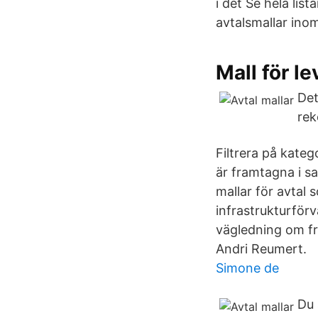
i det Se hela lis
avtalsmallar ino
Mall för l
Det
rek
Filtrera på kateg
är framtagna i s
mallar för avtal 
infrastrukturför
vägledning om fr
Andri Reumert.
Simone de
Du 