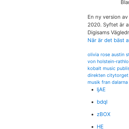
Bla
En ny version av
2020. Syftet är 
Digisams Vägledn
När är det bäst a
olivia rose austin 
von holstein-rathl
kobalt music publi
direkten citytorge
musik fran dalarna
ljAE
bdql
zBOX
HE