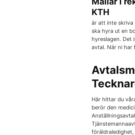
Mallar i r
KTH
är att inte skriv
ska hyra ut en bos
hyreslagen. Det 
avtal. När ni har
Avtalsm
Tecknar
Här hittar du vår
berör den medici
Anställningsavtal 
Tjänstemannaavta
föräldraledighet,