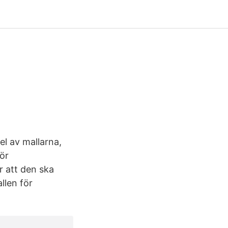
del av mallarna,
för
r att den ska
llen för