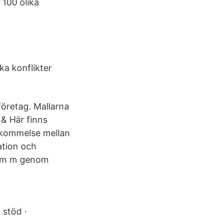
 100 olika
ka konflikter
tföretag. Mallarna
 & Här finns
nskommelse mellan
ation och
ar m m genom
 stöd ·