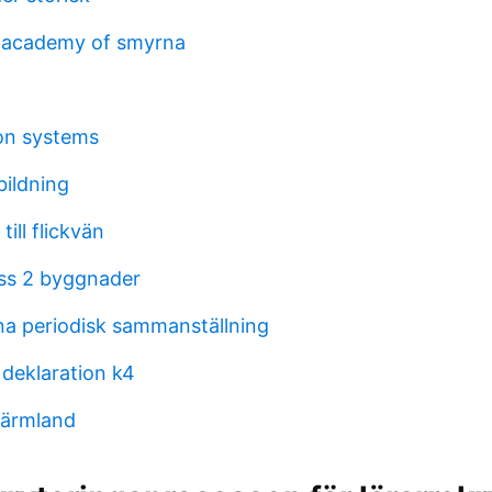
l academy of smyrna
on systems
bildning
till flickvän
ss 2 byggnader
a periodisk sammanställning
 deklaration k4
värmland