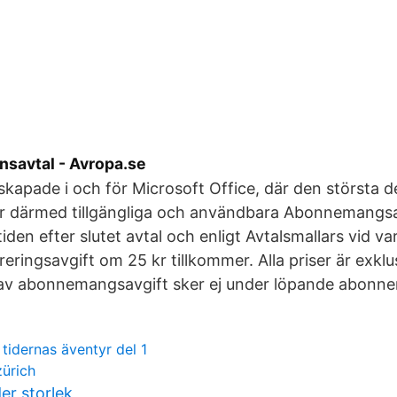
ansavtal - Avropa.se
 skapade i och för Microsoft Office, där den största d
r därmed tillgängliga och användbara Abonnemangsav
tiden efter slutet avtal och enligt Avtalsmallars vid va
ureringsavgift om 25 kr tillkommer. Alla priser är exk
 av abonnemangsavgift sker ej under löpande abonn
tidernas äventyr del 1
ürich
er storlek