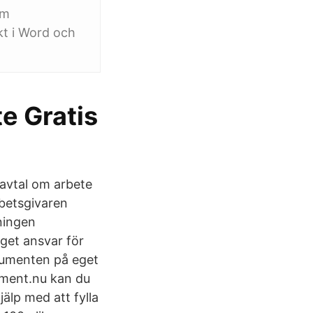
om
kt i Word och
te Gratis
 avtal om arbete
rbetsgivaren
lningen
nget ansvar för
okumenten på eget
kument.nu kan du
älp med att fylla