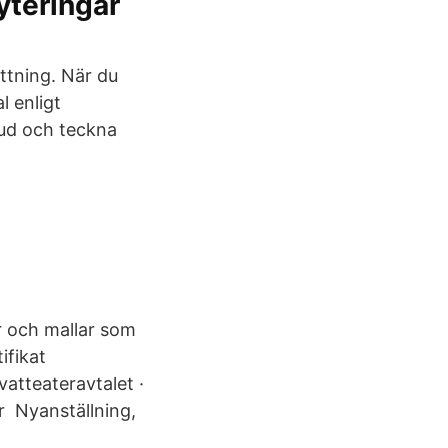
yteringar
ättning. När du
l enligt
bud och teckna
er och mallar som
ifikat
vatteateravtalet ·
r Nyanställning,