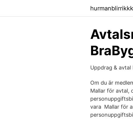
hurmanblirrikk
Avtals
BraBy
Uppdrag & avtal 
Om du är medlem, 
Mallar för avtal,
personuppgiftsbi
vara Mallar för a
personuppgiftsbi