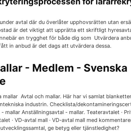
ekryteringsprocessen för lärarrekr
a under avtal där du överlåter upphovsrätten utan ers
tad är det viktigt att upprätta ett skriftligt hyresavta
innebär en trygghet för både dig som Utvärdera an
 fått in anbud är det dags att utvärdera dessa.
allar - Medlem - Svenska
e
a mallar Avtal och mallar. Här har vi samlat blankett
ntekniska industrin. Checklista/dekontamineringscert
- mallar Anställningsavtal - mallar. Teateravtalet · Pri
let · VD-avtal mall · VD-avtal mall med kommentare
 utvecklingssamtal, ge betyg eller tjänstledighet?