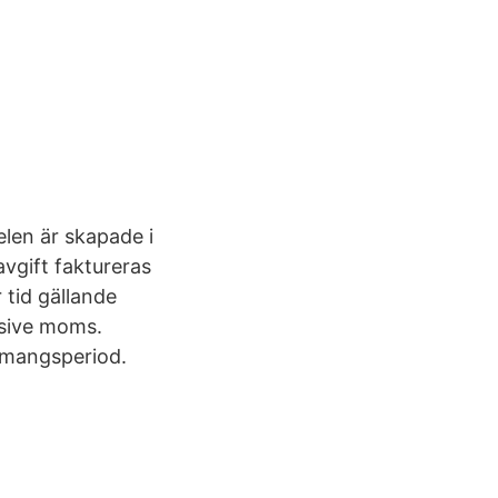
elen är skapade i
gift faktureras
r tid gällande
lusive moms.
emangsperiod.