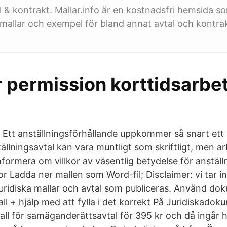
al & kontrakt. Mallar.info är en kostnadsfri hemsida s
r mallar och exempel för bland annat avtal och kontra
r permission korttidsarbe
l Ett anställningsförhållande uppkommer så snart ett
tällningsavtal kan vara muntligt som skriftligt, men a
informera om villkor av väsentlig betydelse för anstäl
kor Ladda ner mallen som Word-fil; Disclaimer: vi tar i
juridiska mallar och avtal som publiceras. Använd d
ll + hjälp med att fylla i det korrekt På Juridiskado
ll för samäganderättsavtal för 395 kr och då ingår hj