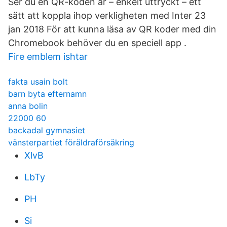
Ser du en QR-koden är – enkelt uttryckt – ett
sätt att koppla ihop verkligheten med Inter 23
jan 2018 För att kunna läsa av QR koder med din
Chromebook behöver du en speciell app .
Fire emblem ishtar
fakta usain bolt
barn byta efternamn
anna bolin
22000 60
backadal gymnasiet
vänsterpartiet föräldraförsäkring
XlvB
LbTy
PH
Si