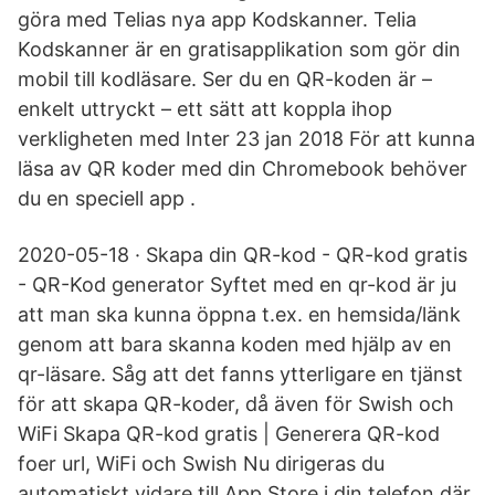
göra med Telias nya app Kodskanner. Telia
Kodskanner är en gratisapplikation som gör din
mobil till kodläsare. Ser du en QR-koden är –
enkelt uttryckt – ett sätt att koppla ihop
verkligheten med Inter 23 jan 2018 För att kunna
läsa av QR koder med din Chromebook behöver
du en speciell app .
2020-05-18 · Skapa din QR-kod - QR-kod gratis
- QR-Kod generator Syftet med en qr-kod är ju
att man ska kunna öppna t.ex. en hemsida/länk
genom att bara skanna koden med hjälp av en
qr-läsare. Såg att det fanns ytterligare en tjänst
för att skapa QR-koder, då även för Swish och
WiFi Skapa QR-kod gratis | Generera QR-kod
foer url, WiFi och Swish Nu dirigeras du
automatiskt vidare till App Store i din telefon där