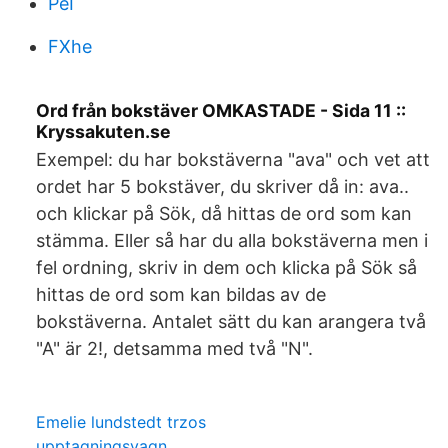
PeI
FXhe
Ord från bokstäver OMKASTADE - Sida 11 ::
Kryssakuten.se
Exempel: du har bokstäverna "ava" och vet att
ordet har 5 bokstäver, du skriver då in: ava..
och klickar på Sök, då hittas de ord som kan
stämma. Eller så har du alla bokstäverna men i
fel ordning, skriv in dem och klicka på Sök så
hittas de ord som kan bildas av de
bokstäverna. Antalet sätt du kan arangera två
"A" är 2!, detsamma med två "N".
Emelie lundstedt trzos
upptagningsvagn