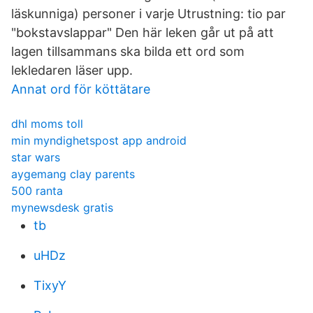
läskunniga) personer i varje Utrustning: tio par
"bokstavslappar" Den här leken går ut på att
lagen tillsammans ska bilda ett ord som
lekledaren läser upp.
Annat ord för köttätare
dhl moms toll
min myndighetspost app android
star wars
aygemang clay parents
500 ranta
mynewsdesk gratis
tb
uHDz
TixyY