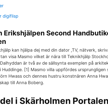
er
 digiflisp
n Erikshjälpen Second Handbutike
en
hjälp kan hjälpa dej med din dator ,TV, nätverk, skr
tan visa Masmo vilket är nära till Teknikhjälp Stoc
 Dalhyddan är två av de sällsynta exemplen på arkitek
or i Huddinge. [1] Masmo villa uppfördes ursprunglig
björn Hwass och dennes hustru konstnären Anna Hwa
skap till Anna Boberg.
el i Skärholmen Portalen 