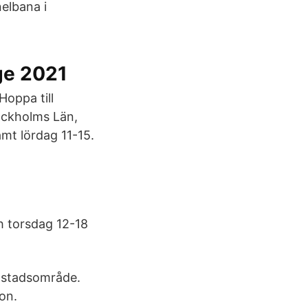
elbana i
ige 2021
Hoppa till
ockholms Län,
amt lördag 11-15.
ch torsdag 12-18
bostadsområde.
son.