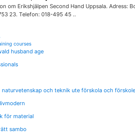
tion om Erikshjälpen Second Hand Uppsala. Adress: B
53 23. Telefon: 018-495 45 ..
s
aining courses
wald husband age
sionals
a naturvetenskap och teknik ute förskola och förskol
 livmodern
 för material
rätt sambo