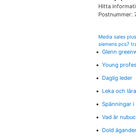
Hitta informa
Postnummer: 7
Media sales plu
siemens pcs7 tr
Glenn green
Young profes
Daglig leder
Leka och lär
Spänningar i
Vad är nubuck
Dold ägande