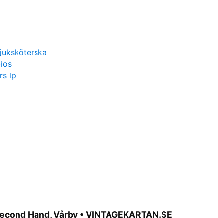
juksköterska
bios
rs lp
 Second Hand, Vårby • VINTAGEKARTAN.SE