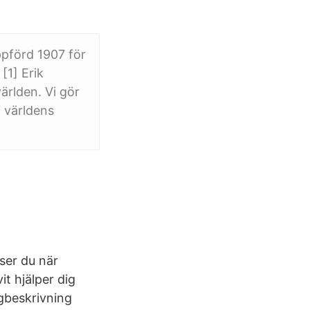
ppförd 1907 för
[1] Erik
ärlden. Vi gör
i världens
ser du när
t hjälper dig
ägbeskrivning