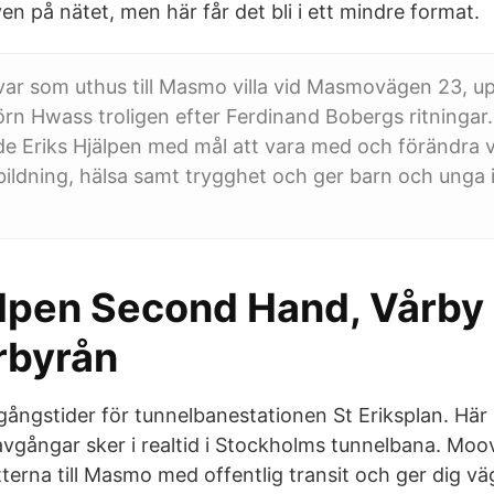
n på nätet, men här får det bli i ett mindre format.
var som uthus till Masmo villa vid Masmovägen 23, u
rn Hwass troligen efter Ferdinand Bobergs ritningar. 
de Eriks Hjälpen med mål att vara med och förändra v
tbildning, hälsa samt trygghet och ger barn och unga 
älpen Second Hand, Vårby
rbyrån
gångstider för tunnelbanestationen St Eriksplan. Här 
ångar sker i realtid i Stockholms tunnelbana. Moovi
tterna till Masmo med offentlig transit och ger dig v