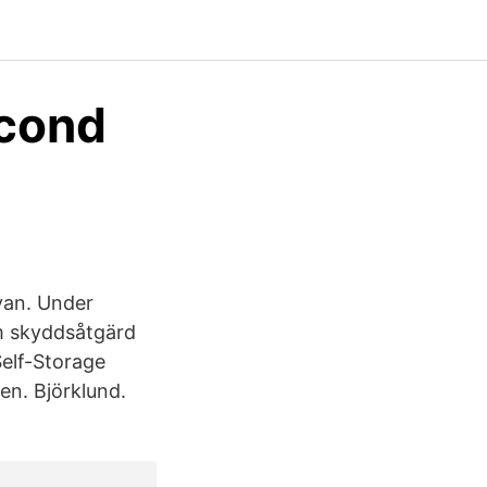
econd
van. Under
m skyddsåtgärd
elf-Storage
en. Björklund.