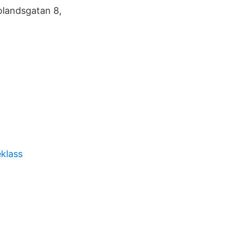
olandsgatan 8,
eklass