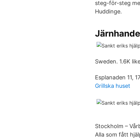
steg-för-steg me
Huddinge.
Järnhandel
Sweden. 1.6K lik
Esplanaden 11, 1
Grillska huset
Stockholm – Vårb
Alla som fått hjä