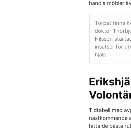
handla möbler äve
Torpet finns k
doktor Thorbjö
Nilsson starta
insatser för u
hjälp.
Erikshj
Volontä
Tidtabell med av
nästkommande avg
hitta de bästa ru