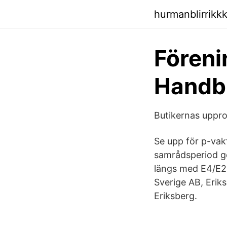
hurmanblirrikk
Föreni
Handbu
Butikernas upprop
Se upp för p-vak
samrådsperiod g
längs med E4/E20
Sverige AB, Erik
Eriksberg.