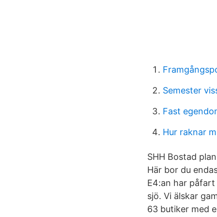
Framgångspo
Semester viss
Fast egendom
Hur raknar ma
SHH Bostad plane
Här bor du endas
E4:an har påfart
sjö. Vi älskar ga
63 butiker med en