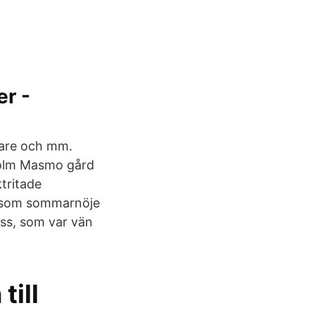
r -
ivare och mm.
kholm Masmo gård
tritade
en som sommarnöje
ss, som var vän
till