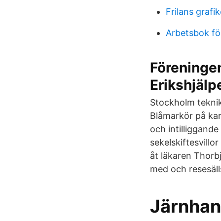
Frilans grafik
Arbetsbok för
Föreninge
Erikshjälp
Stockholm teknik
Blåmarkör på kar
och intilliggande
sekelskiftesvill
åt läkaren Thor
med och resesäll
Järnhand