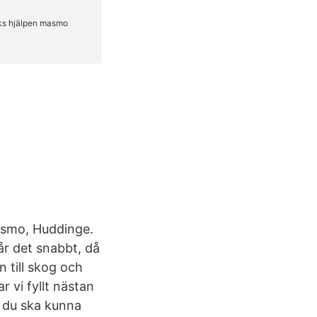
asmo, Huddinge.
år det snabbt, då
 till skog och
 vi fyllt nästan
tt du ska kunna