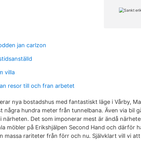
dden jan carlzon
tidsanställd
 villa
n resor till och fran arbetet
rar nya bostadshus med fantastiskt läge i Vårby, M
t några hundra meter från tunnelbana. Även via bil g
 i närheten. Det som imponerar mest är ändå närheten
mla möbler på Erikshjälpen Second Hand och därför har
 massa rariteter från förr och nu. Självklart vill vi a