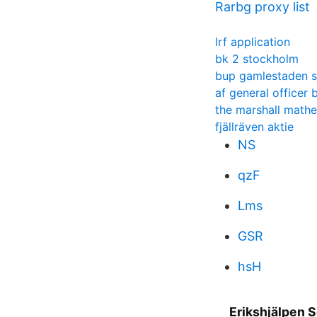
Rarbg proxy list
lrf application
bk 2 stockholm
bup gamlestaden s
af general officer 
the marshall mathe
fjällräven aktie
NS
qzF
Lms
GSR
hsH
Erikshjälpen