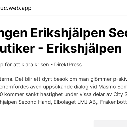
kuc.web.app
ngen Erikshjälpen S
tiker - Erikshjälpen
 för att klara krisen - DirektPress
terna. Det blir ett dyrt besök om man glömmer p-ski
enomfördes även uppsökande dialog vid Masmo So
 kommer sänkt hastighet under vissa delar av City S
shjälpen Second Hand, Elbolaget LMJ AB,. Fräkenbott